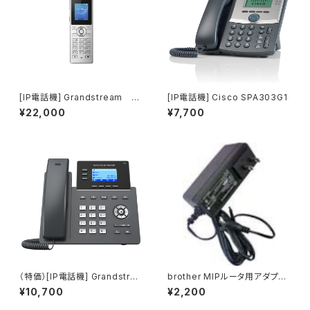
[IP電話機] Grandstream W
[IP電話機] Cisco SPA303G1
P810
¥22,000
¥7,700
（特価）[IP電話機] Grandstrea
brother MIPルータ用アダプタ
m GRP2603P
ー
¥10,700
¥2,200