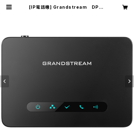
[IP電話機] Grandstream DP75
0 | Cloco VoIP Shop