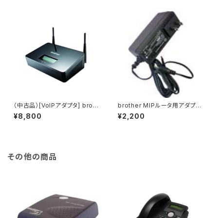
（中古品）[VoIPアダプタ] broth
brother MIPルータ用アダプタ
er MIP-3020
ー
¥8,800
¥2,200
その他の商品