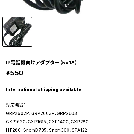
1
/1
IP電話機向けアダプター（5V1A）
¥550
International shipping available
対応機器：
GRP2602P、GRP2603P、GRP2603
GXP1620、GXP1615、GXP1400、GXP280
HT286、SnomD735、Snom300、SPA122