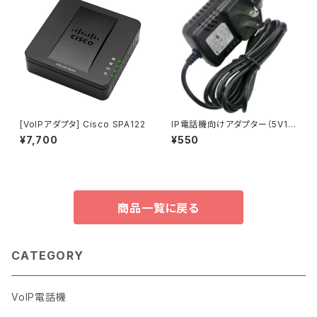
[VoIPアダプタ] Cisco SPA122
IP電話機向けアダプター（5V1
A）
¥7,700
¥550
商品一覧に戻る
CATEGORY
VoIP電話機