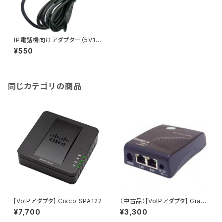
IP電話機向けアダプター（5V1
A）
¥550
同じカテゴリの商品
[VoIPアダプタ] Cisco SPA122
（中古品）[VoIPアダプタ] Gran
dstream HT486／アダプタセ
¥7,700
¥3,300
ット（中古品）